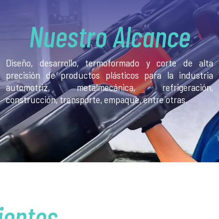
Nuestro Alcance
Diseño, desarrollo, termoformado y corte de alta
precisión de productos plásticos para la industria
automotriz, metalmecánica, refrigeración,
construcción, transporte, empaque, entre otras.
ientes