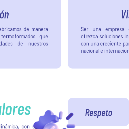
ión
Vi
fabricamos de manera
Ser una empresa 
 termoformados que
ofrezca soluciones i
idades de nuestros
con una creciente pa
nacional e internacio
alores
Respeto
inámica, con un